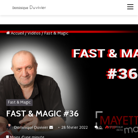
M
Accueil
/
Vidéos
/
Fast & Magic
Fast & Magic
FAST & MAGIC #36
Envoyer
Dominique Duvivier
28 février 2022
0
737
un
Moins d’une minute