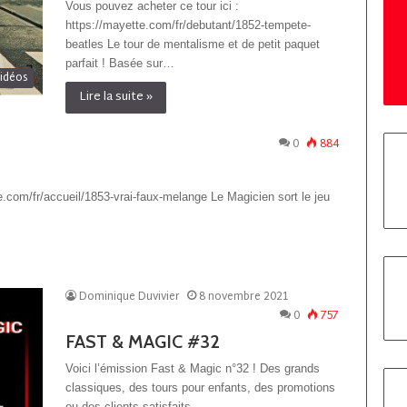
Vous pouvez acheter ce tour ici :
https://mayette.com/fr/debutant/1852-tempete-
beatles Le tour de mentalisme et de petit paquet
parfait ! Basée sur…
idéos
Lire la suite »
0
884
e.com/fr/accueil/1853-vrai-faux-melange Le Magicien sort le jeu
Dominique Duvivier
8 novembre 2021
0
757
FAST & MAGIC #32
Voici l’émission Fast & Magic n°32 ! Des grands
classiques, des tours pour enfants, des promotions
ou des clients satisfaits…