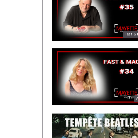
Fast & 
V