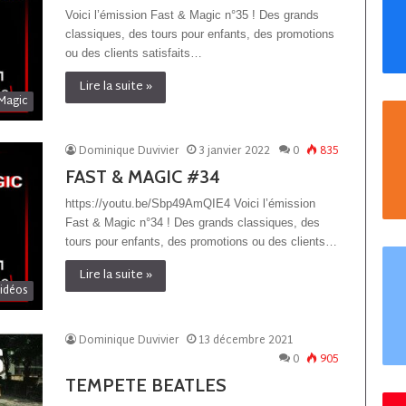
Voici l’émission Fast & Magic n°35 ! Des grands
classiques, des tours pour enfants, des promotions
ou des clients satisfaits…
Lire la suite »
Magic
Dominique Duvivier
3 janvier 2022
0
835
FAST & MAGIC #34
https://youtu.be/Sbp49AmQIE4 Voici l’émission
Fast & Magic n°34 ! Des grands classiques, des
tours pour enfants, des promotions ou des clients…
Lire la suite »
idéos
Dominique Duvivier
13 décembre 2021
0
905
TEMPETE BEATLES