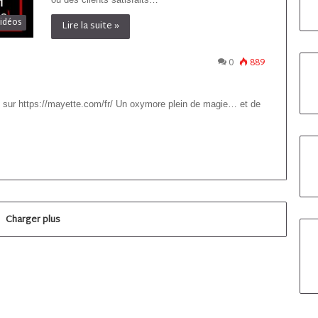
idéos
Lire la suite »
0
889
 sur https://mayette.com/fr/ Un oxymore plein de magie… et de
Charger plus