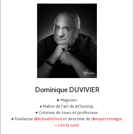
Dominique DUVIVIER
♣️ Magicien.
♦️ Maître de l’art du #CloseUp.
♥️ Créateur de tours et professeur.
♠️ Fondateur
@ledoublefond
et directeur de
@mayettemagie
.
> Lire la suite