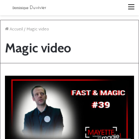
M
Accueil
/
Magic video
Magic video