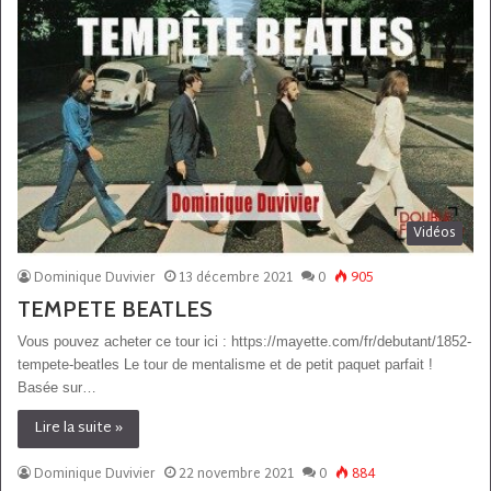
Vidéos
Dominique Duvivier
13 décembre 2021
0
905
TEMPETE BEATLES
Vous pouvez acheter ce tour ici : https://mayette.com/fr/debutant/1852-
tempete-beatles Le tour de mentalisme et de petit paquet parfait !
Basée sur…
Lire la suite »
Dominique Duvivier
22 novembre 2021
0
884