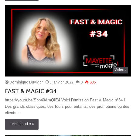
Vidéos
Dominique Duvivier
3 janvier 2022
0
835
FAST & MAGIC #34
https://youtu.be/Sbp49AmQIE4 Voici l’émission Fast & Magic n°34 !
Des grands classiques, des tours pour enfants, des promotions ou des
clients…
Lire la suite »