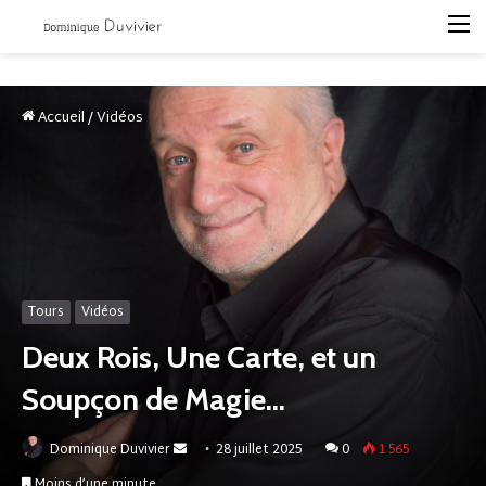
M
Accueil
/
Vidéos
Tours
Vidéos
Deux Rois, Une Carte, et un
Soupçon de Magie…
Envoyer
Dominique Duvivier
28 juillet 2025
0
1 565
un
Moins d’une minute