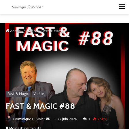
M
Accueil
/
Vidéos
/
Fast & Magic
Fast & Magic
Vidéos
FAST & MAGIC #88
Envoyer
Dominique Duvivier
22 juin 2026
0
2 909
un
Moins d’une minute