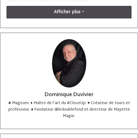
reseaux-sociaux/801-anti-tabagisme
Afficher plus
Coin Card : https://mayette.com/fr/accueil/4450-coin-
card
Jeu qui se mélange tout seul :
https://mayette.com/fr/tours-de-cartes-faciles/1248-
jeu-qui-se-melange-tout-seul
Dominique Duvivier
♣️ Magicien. ♦️ Maître de l’art du #CloseUp. ♥️ Créateur de tours et
professeur. ♠️ Fondateur @ledoublefond et directeur de Mayette
Magie.