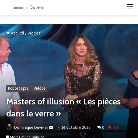
M
Accueil
/
Vidéos
Reportages
Vidéos
Masters of illusion « Les pièces
dans le verre »
Envoyer
Dominique Duvivier
16 octobre 2023
0
933
un
Moins d’une minute