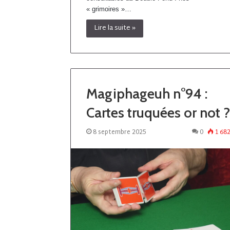
« grimoires »…
Lire la suite »
Magiphageuh n°94 :
Cartes truquées or not ?
8 septembre 2025
0
1 68