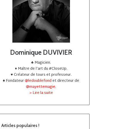
Dominique DUVIVIER
♣️ Magicien.
♦️ Maître de l’art du #CloseUp.
♥️ Créateur de tours et professeur.
♠️ Fondateur
@ledoublefond
et directeur de
@mayettemagie
.
> Lire la suite
Articles populaires !