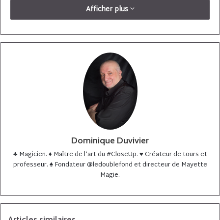
Afficher plus
Dominique Duvivier
♣️ Magicien. ♦️ Maître de l’art du #CloseUp. ♥️ Créateur de tours et
professeur. ♠️ Fondateur @ledoublefond et directeur de Mayette
Magie.
5 ans déjà que DOUBLE FOND TV existe, la plateforme des
vrais passionnés de magie !
Nous sommes fiers d’avoir déjà publié 50 artistes parmi les plus
Articles similaires