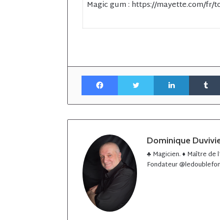
Magic gum : https://mayette.com/fr/
Facebook
Twitter
Linkedin
Dominique Duvivi
♣️ Magicien. ♦️ Maître de
Fondateur @ledoublefon