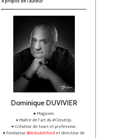
À propos de l’auteur
Dominique DUVIVIER
♣️ Magicien.
♦️ Maître de l’art du #CloseUp.
♥️ Créateur de tours et professeur.
♠️ Fondateur
@ledoublefond
et directeur de