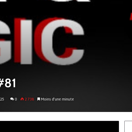
#81
25
0
2 738
Moins d’une minute