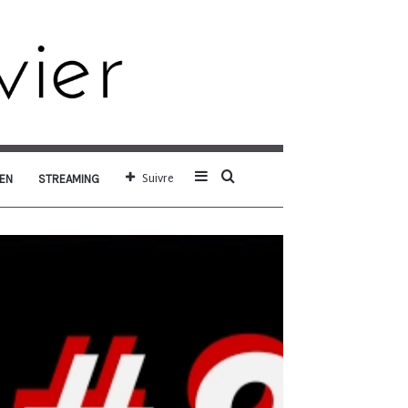
Sidebar
Rechercher
Suivre
EN
STREAMING
(barre
latérale)