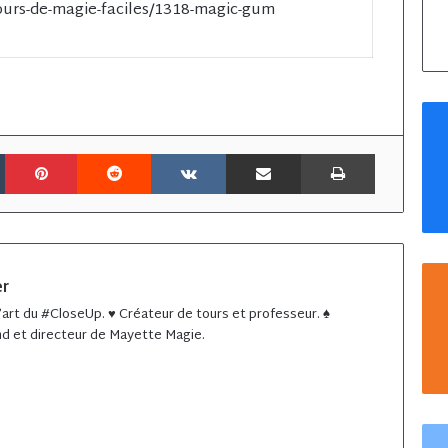
tours-de-magie-faciles/1318-magic-gum
Tumblr
Pinterest
Reddit
VKontakte
Partager par email
Imprimer
er
 l’art du #CloseUp. ♥️ Créateur de tours et professeur. ♠️
d et directeur de Mayette Magie.