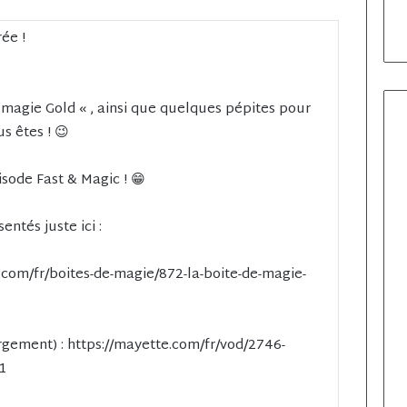
ée !
 magie Gold « , ainsi que quelques pépites pour
s êtes ! 😉
isode Fast & Magic ! 😁
ntés juste ici :
.com/fr/boites-de-magie/872-la-boite-de-magie-
rgement) : https://mayette.com/fr/vod/2746-
1