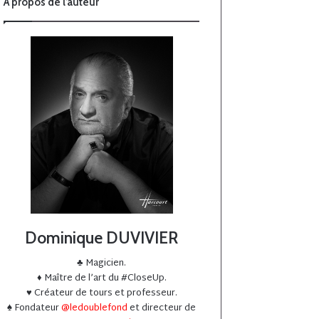
À propos de l’auteur
Dominique DUVIVIER
♣️ Magicien.
♦️ Maître de l’art du #CloseUp.
♥️ Créateur de tours et professeur.
♠️ Fondateur
@ledoublefond
et directeur de