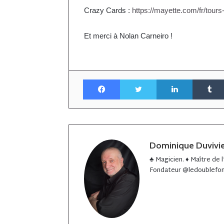
Crazy Cards :
https://mayette.com/fr/tour
Et merci à Nolan Carneiro !
Facebook
Twitter
Linkedin
Dominique Duvivi
♣️ Magicien. ♦️ Maître de
Fondateur @ledoublefon