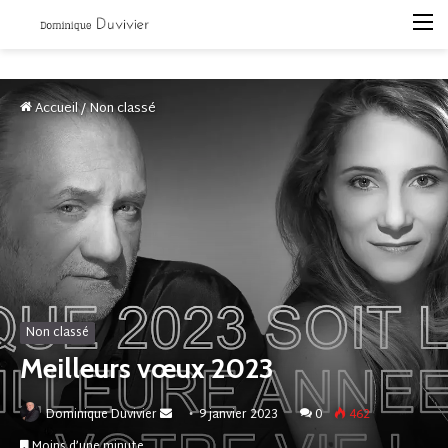
M
Accueil
/
Non classé
Non classé
Meilleurs vœux 2023
Envoyer
Dominique Duvivier
9 janvier 2023
0
462
un
Moins d’une minute