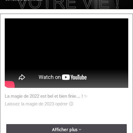
courriel
La magie de 2022 est bel et bien finie… ! ✨
Laissez la magie de 2023 opérer 😉
Afficher plus