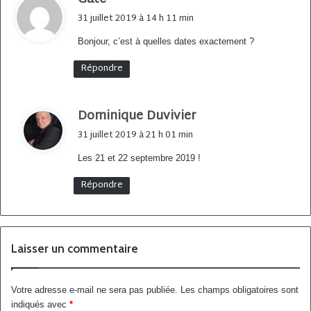
i
31 juillet 2019 à 14 h 11 min
t
Bonjour, c’est à quelles dates exactement ?
:
Répondre
Dominique Duvivier
d
i
31 juillet 2019 à 21 h 01 min
t
Les 21 et 22 septembre 2019 !
:
Répondre
Laisser un commentaire
Votre adresse e-mail ne sera pas publiée.
Les champs obligatoires sont
indiqués avec
*