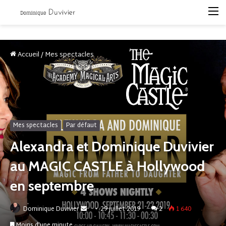
M
Accueil
/
Mes spectacles
Mes spectacles
Par défaut
Alexandra et Dominique Duvivier
au MAGIC CASTLE à Hollywood
en septembre
Envoyer
Dominique Duvivier
29 juillet 2019
2
1 640
un
Moins d’une minute