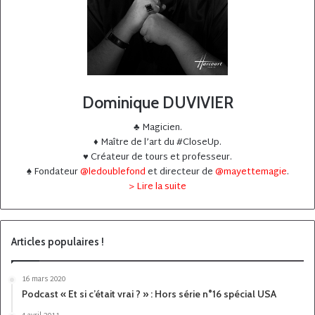
Dominique DUVIVIER
♣️ Magicien.
♦️ Maître de l’art du #CloseUp.
♥️ Créateur de tours et professeur.
♠️ Fondateur
@ledoublefond
et directeur de
@mayettemagie
.
> Lire la suite
Articles populaires !
16 mars 2020
Podcast « Et si c’était vrai ? » : Hors série n°16 spécial USA