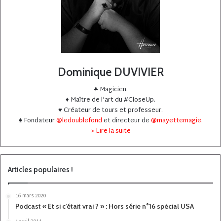
Dominique DUVIVIER
♣️ Magicien.
♦️ Maître de l’art du #CloseUp.
♥️ Créateur de tours et professeur.
♠️ Fondateur
@ledoublefond
et directeur de
@mayettemagie
.
> Lire la suite
Articles populaires !
16 mars 2020
Podcast « Et si c’était vrai ? » : Hors série n°16 spécial USA