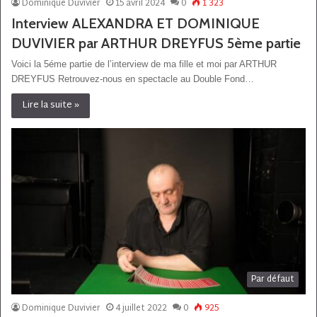
Dominique Duvivier
15 avril 2024
0
1 323
Interview ALEXANDRA ET DOMINIQUE
DUVIVIER par ARTHUR DREYFUS 5ème partie
Voici la 5éme partie de l’interview de ma fille et moi par ARTHUR
DREYFUS Retrouvez-nous en spectacle au Double Fond…
Lire la suite »
Par défaut
Dominique Duvivier
4 juillet 2022
0
925