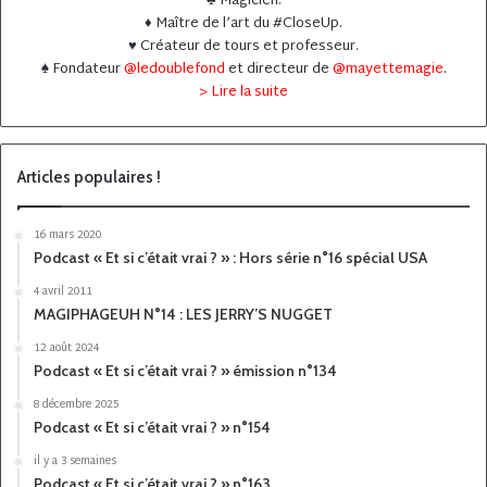
♣️ Magicien.
♦️ Maître de l’art du #CloseUp.
♥️ Créateur de tours et professeur.
♠️ Fondateur
@ledoublefond
et directeur de
@mayettemagie
.
> Lire la suite
Articles populaires !
16 mars 2020
Podcast « Et si c’était vrai ? » : Hors série n°16 spécial USA
4 avril 2011
MAGIPHAGEUH N°14 : LES JERRY’S NUGGET
12 août 2024
Podcast « Et si c’était vrai ? » émission n°134
8 décembre 2025
Podcast « Et si c’était vrai ? » n°154
il y a 3 semaines
Podcast « Et si c’était vrai ? » n°163