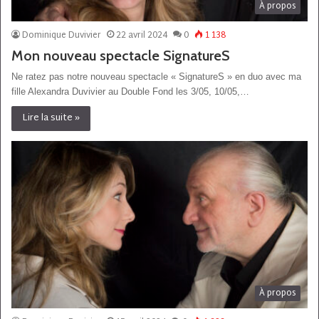
À propos
Dominique Duvivier
22 avril 2024
0
1 138
Mon nouveau spectacle SignatureS
Ne ratez pas notre nouveau spectacle « SignatureS » en duo avec ma
fille Alexandra Duvivier au Double Fond les 3/05, 10/05,…
Lire la suite »
À propos