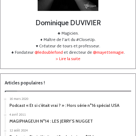
Dominique DUVIVIER
♣️ Magicien.
♦️ Maître de l’art du #CloseUp.
♥️ Créateur de tours et professeur.
♠️ Fondateur
@ledoublefond
et directeur de
@mayettemagie
.
> Lire la suite
Articles populaires !
16 mars 2020
Podcast « Et si c’était vrai ? » : Hors série n°16 spécial USA
4 avril 2011
MAGIPHAGEUH N°14 : LES JERRY’S NUGGET
12 août 2024