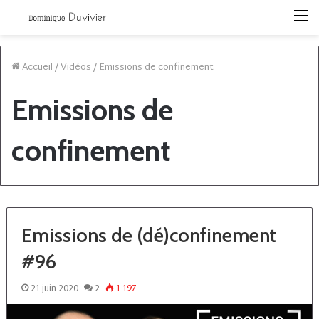
M
Accueil
/
Vidéos
/
Emissions de confinement
Emissions de
confinement
Emissions de (dé)confinement
#96
21 juin 2020
2
1 197