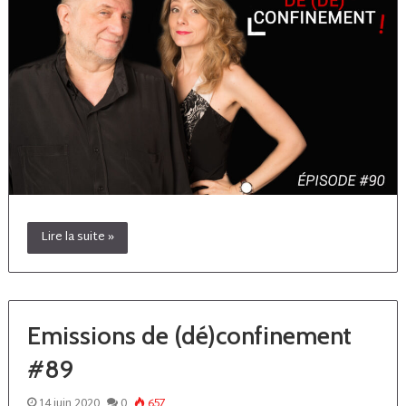
Lire la suite »
Emissions de (dé)confinement
#89
14 juin 2020
0
657